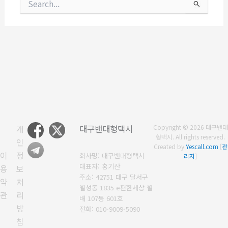
색
대
상
개
대구밴대형택시
Copyright © 2026 대구밴대
형택시. All rights reserved.
인
Created by
Yescall.com
[
관
이
정
회사명: 대구밴대형택시
리자
]
대표자: 홍기산
용
보
주소: 42751 대구 달서구
약
처
월성동 1835 e편한세상 월
관
리
배 107동 601호
방
전화: 010-9009-5090
침