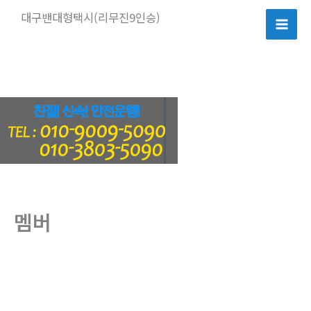
콘
대구밴대형택시(리무진9인승)
텐
츠
로
건
너
뛰
기
멤버