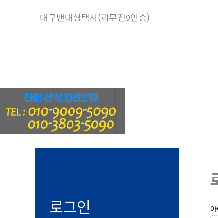
콘
대구밴대형택시(리무진9인승)
텐
츠
로
건
너
뛰
기
로그인
아