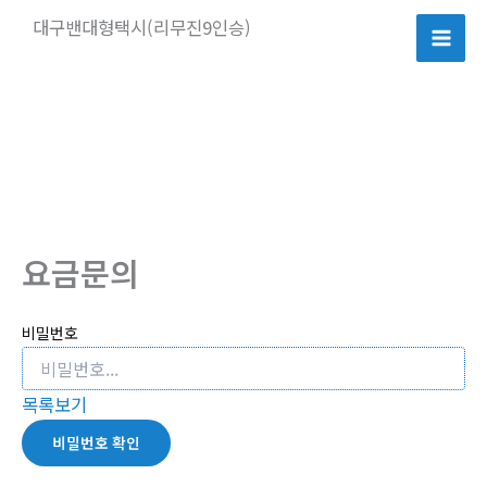
콘
대구밴대형택시(리무진9인승)
텐
츠
로
건
너
뛰
기
요금문의
비밀번호
목록보기
비밀번호 확인