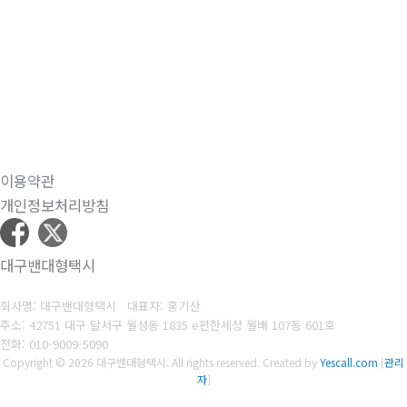
이용약관
개인정보처리방침
대구밴대형택시
회사명: 대구밴대형택시 대표자: 홍기산
주소: 42751 대구 달서구 월성동 1835 e편한세상 월배 107동 601호
전화: 010-9009-5090
Copyright © 2026 대구밴대형택시. All rights reserved.
Created by
Yescall.com
[
관리
자
]